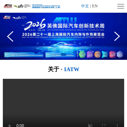
首
中文
|
EN
页
企
业
展
简
会
展
介
概
商
观
关于 ·
IATW
况
中
众
旗
心
中
下
媒
心
活
体
联
动
中
系
大
心
我
湾