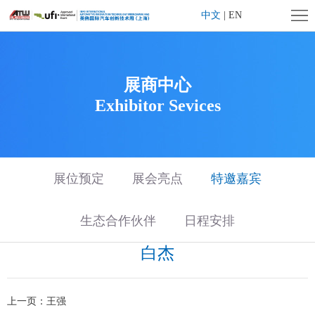
首
中文
|
EN
页
企
业
展
展商中心
Exhibitor Sevices
简
会
展
介
概
商
观
况
中
众
旗
展位预定
展会亮点
特邀嘉宾
心
中
下
媒
生态合作伙伴
日程安排
心
活
体
联
白杰
动
中
系
大
上一页：
王强
心
我
湾