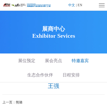
首
中文
|
EN
页
企
业
展
展商中心
Exhibitor Sevices
简
会
展
介
概
商
观
况
中
众
旗
展位预定
展会亮点
特邀嘉宾
心
中
下
媒
生态合作伙伴
日程安排
心
活
体
联
王强
动
中
系
大
上一页：
熊璐
心
我
湾