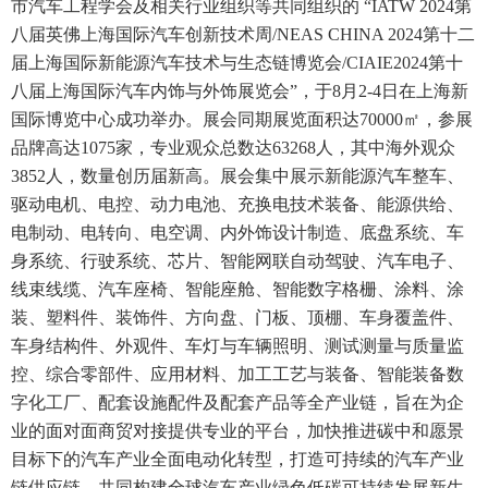
市汽车工程学会及相关行业组织等共同组织的 “IATW 2024第
们
八届英佛上海国际汽车创新技术周/NEAS CHINA 2024第十二
区
届上海国际新能源汽车技术与生态链博览会/CIAIE2024第十
展
八届上海国际汽车内饰与外饰展览会”，于8月2-4日在上海新
国际博览中心成功举办。展会同期展览面积达70000㎡，参展
品牌高达1075家，专业观众总数达63268人，其中海外观众
3852人，数量创历届新高。展会集中展示新能源汽车整车、
驱动电机、电控、动力电池、充换电技术装备、能源供给、
电制动、电转向、电空调、内外饰设计制造、底盘系统、车
身系统、行驶系统、芯片、智能网联自动驾驶、汽车电子、
线束线缆、汽车座椅、智能座舱、智能数字格栅、涂料、涂
装、塑料件、装饰件、方向盘、门板、顶棚、车身覆盖件、
车身结构件、外观件、车灯与车辆照明、测试测量与质量监
控、综合零部件、应用材料、加工工艺与装备、智能装备数
字化工厂、配套设施配件及配套产品等全产业链，旨在为企
业的面对面商贸对接提供专业的平台，加快推进碳中和愿景
目标下的汽车产业全面电动化转型，打造可持续的汽车产业
链供应链，共同构建全球汽车产业绿色低碳可持续发展新生