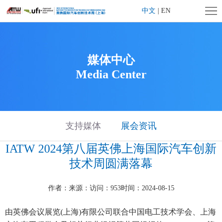
首
中文
|
EN
页
企
业
展
媒体中心
Media Center
简
会
展
介
概
商
观
况
中
众
旗
支持媒体
展会资讯
心
IATW 2024第八届英佛上海国际汽车创新
中
下
媒
技术周圆满落幕
心
活
体
联
作者：
来源：
访问：953
时间：2024-08-15
动
中
系
大
由英佛会议展览(上海)有限公司联合中国电工技术学会、上海
心
我
湾