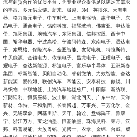
流与商贸合作的优质平台，为专业观众提供足以满足其需求
的丰富、多元供应链。蔚来、极越、3M、英搏尔、天海电
器、格力新元电子、中车时代、上海电驱动、惠华电子、东
晶电子、通合电子、锡南科技、福耀玻璃、佛吉亚、申达股
份、旭阳集团、埃驰汽车，东阳集团、信邦控股、西卡中
国、裕华电器、宁波高松、宁波阿特森、东南电子、温达电
子、索恩格、保隆汽车、金匠智能、友贸电机、特拉斯特、
中贝能源、金锚电力、依顿电子、昌龙电子、正耀电子、信
耀电子、奋达新能源、标迪电子、富乐华半导体、五洲新春
集团、标新智能、贝朗自动化、睿创微纳、力效智能、奋达
新能源、爱特姆、联创汽车、帝能云、安泰科技、傲锐、川
岛织物、中联地毯、上海汽车地毯总厂、申阳藤、新纺联、
江阴延利、恒新座椅、波士胶、湖北回天、广东中粘、天洋
新材、华特、三和集团、长春博超、万事兴、三芳化学、金
兴、无锡双象、阿基里斯、天守、翰诠、盘锦禹王、雅康
宁、浙江万方、宝龙油墨、恒基油墨、珠海灵科、莱丹、汉
邦、科普易能、大族粤铭、光博士、衣拿、金纬、台威、威