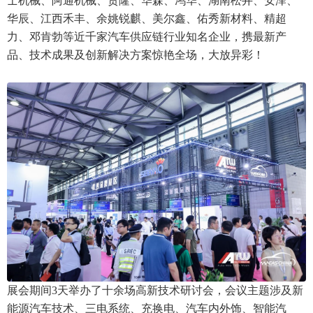
士机械、阿通机械、贸隆、华森、鸿华、湖南松井、安泽、
华辰、江西禾丰、余姚锐麒、美尔鑫、佑秀新材料、精超
力、邓肯勃等近千家汽车供应链行业知名企业，携最新产
品、技术成果及创新解决方案惊艳全场，大放异彩！
展会期间3天举办了十余场高新技术研讨会，会议主题涉及新
能源汽车技术、三电系统、充换电、汽车内外饰、智能汽