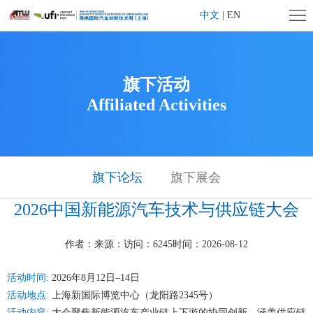
首
中文
|
EN
页
企
业
展
旗下活动
Affiliated Activities
简
会
展
介
概
商
观
况
中
众
旗
旗下论坛
旗下展会
心
2026中国新能源汽车技术与供应链大会
中
下
媒
心
活
体
联
作者：
来源：
访问：6245
时间：2026-08-12
动
中
系
大
活动时间:
2026年8月12日–14日
活动地点:
上海新国际博览中心（龙阳路2345号）
心
我
湾
活动内容:
大会聚焦新能源汽车产业链上下游的协同创新，涵盖供应链